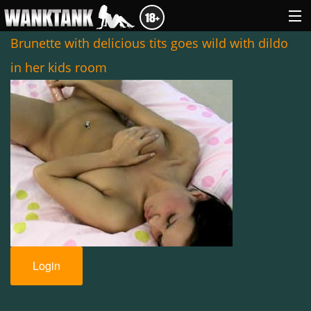
Brunette with delicious tits goes wild with dildo
in her kids room
GENRES
ABOUT US
LOGIN
Login