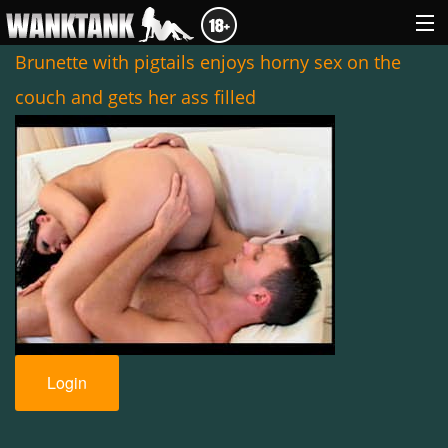
Brunette with pigtails enjoys horny sex on the
couch and gets her ass filled
GENRES
ABOUT US
LOGIN
Login