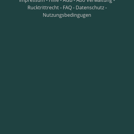
Impressum
-
Hilfe
-
AGB
-
Abo Verwaltung
-
Rucktrittrecht
-
FAQ
-
Datenschutz
-
Nutzungsbedingugen