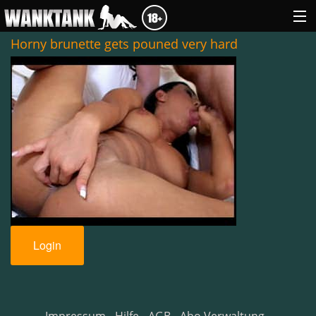
Horny brunette gets pouned very hard
GENRES
ABOUT US
LOGIN
Login