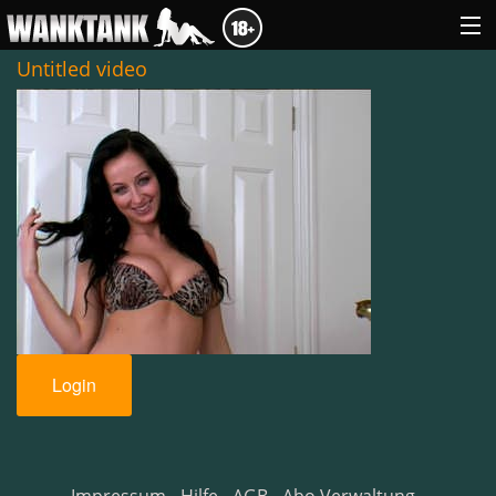
Untitled video
GENRES
ABOUT US
LOGIN
Login