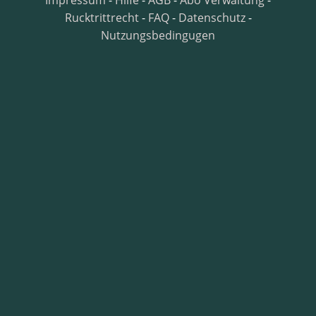
Impressum
-
Hilfe
-
AGB
-
Abo Verwaltung
-
Rucktrittrecht
-
FAQ
-
Datenschutz
-
Nutzungsbedingugen